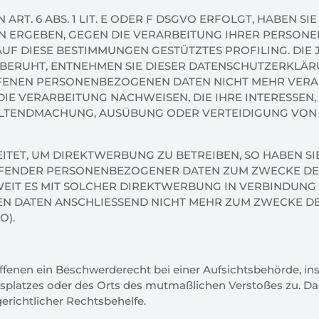
. 6 ABS. 1 LIT. E ODER F DSGVO ERFOLGT, HABEN SIE
ION ERGEBEN, GEGEN DIE VERARBEITUNG IHRER PERSO
AUF DIESE BESTIMMUNGEN GESTÜTZTES PROFILING. DIE 
BERUHT, ENTNEHMEN SIE DIESER DATENSCHUTZERKLÄR
ENEN PERSONENBEZOGENEN DATEN NICHT MEHR VERARBE
IE VERARBEITUNG NACHWEISEN, DIE IHRE INTERESSEN,
ELTENDMACHUNG, AUSÜBUNG ODER VERTEIDIGUNG VON
ET, UM DIREKTWERBUNG ZU BETREIBEN, SO HABEN SIE 
EFFENDER PERSONENBEZOGENER DATEN ZUM ZWECKE D
OWEIT ES MIT SOLCHER DIREKTWERBUNG IN VERBINDUNG 
N DATEN ANSCHLIESSEND NICHT MEHR ZUM ZWECKE D
O).
ffenen ein Beschwerderecht bei einer Aufsichtsbehörde, i
eitsplatzes oder des Orts des mutmaßlichen Verstoßes zu. 
erichtlicher Rechtsbehelfe.